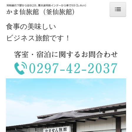
食事の美味しい
ホーム
ビジネス旅館です！
客室・サービス案内
宿泊料金
お料理
館内設備
交通アクセス
周辺情報